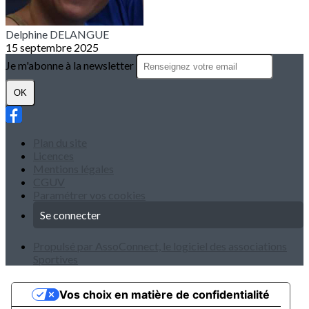
Delphine DELANGUE
15 septembre 2025
Je m'abonne à la newsletter
OK
Plan du site
Licences
Mentions légales
CGUV
Paramétrer vos cookies
Se connecter
Propulsé par AssoConnect, le logiciel des associations
Sportives
Vos choix en matière de confidentialité