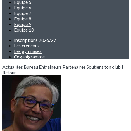
Equipe 5
Equipe 6
Equipe 7
Equipe 8
Equipe 9
Equipe 10
Inscriptions 2026/27
Les créneaux
Les gymnases
Organigramme
Actualités
Bureau
Entraîneurs
Partenaires
Soutiens ton club !
Retour