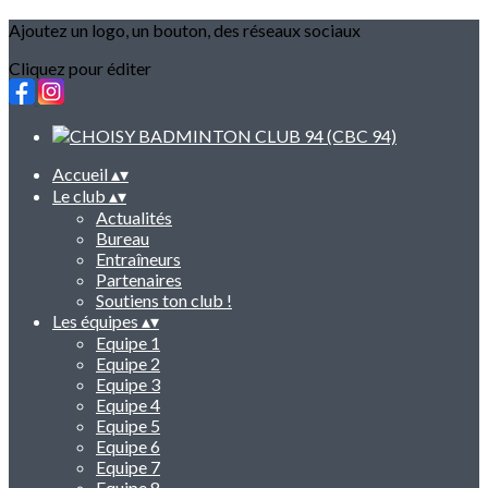
Ajoutez un logo, un bouton, des réseaux sociaux
Cliquez pour éditer
Accueil
▴
▾
Le club
▴
▾
Actualités
Bureau
Entraîneurs
Partenaires
Soutiens ton club !
Les équipes
▴
▾
Equipe 1
Equipe 2
Equipe 3
Equipe 4
Equipe 5
Equipe 6
Equipe 7
Equipe 8