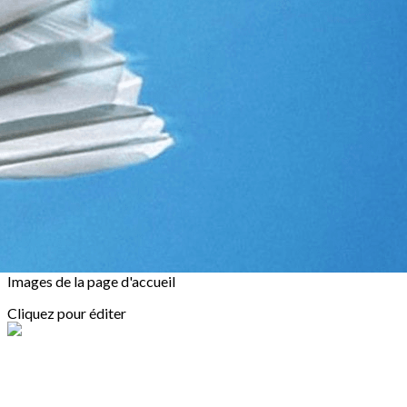
Exporter les lignes sélectionnées
Exporter toutes les colonnes
Exporter uniquement les colonnes affichées
Menu
<
>
Actualités
Bureau
Entraîneurs
Partenaires
Soutiens ton club !
?>
Images de la page d'accueil
Cliquez pour éditer