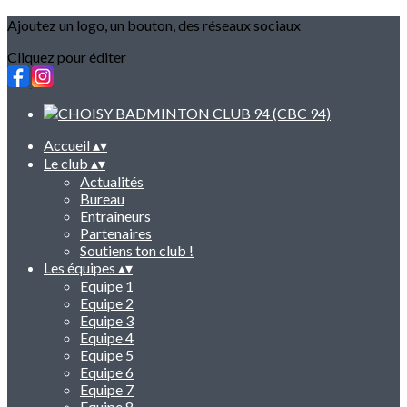
Ajoutez un logo, un bouton, des réseaux sociaux
Cliquez pour éditer
Accueil
▴
▾
Le club
▴
▾
Actualités
Bureau
Entraîneurs
Partenaires
Soutiens ton club !
Les équipes
▴
▾
Equipe 1
Equipe 2
Equipe 3
Equipe 4
Equipe 5
Equipe 6
Equipe 7
Equipe 8