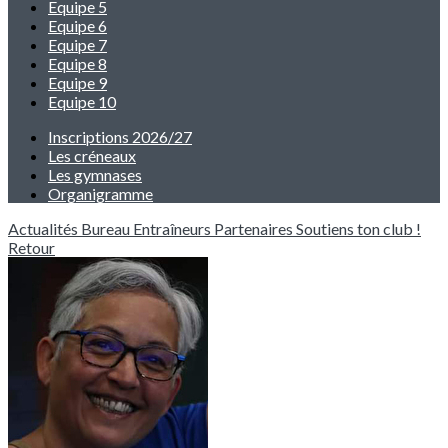
Equipe 5
Equipe 6
Equipe 7
Equipe 8
Equipe 9
Equipe 10
Inscriptions 2026/27
Les créneaux
Les gymnases
Organigramme
Actualités
Bureau
Entraîneurs
Partenaires
Soutiens ton club !
Retour