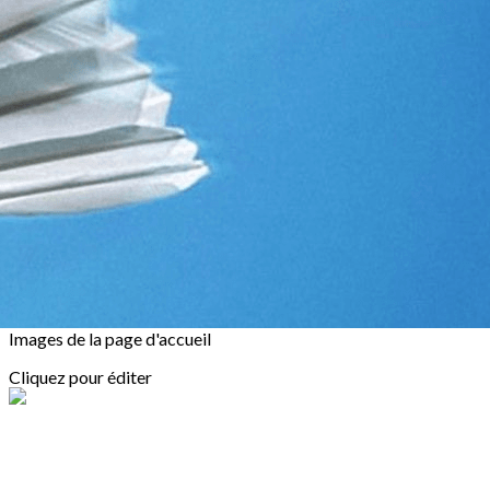
Exporter les lignes sélectionnées
Exporter toutes les colonnes
Exporter uniquement les colonnes affichées
Menu
<
>
Actualités
Bureau
Entraîneurs
Partenaires
Soutiens ton club !
?>
Images de la page d'accueil
Cliquez pour éditer